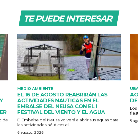
TE PUEDE INTERESAR
MEDIO AMBIENTE
UB
EL 16 DE AGOSTO REABRIRÁN LAS
AG
Y
ACTIVIDADES NÁUTICAS EN EL
DE
EMBALSE DEL NEUSA CON EL I
Los
CER
FESTIVAL DEL VIENTO Y EL AGUA
fies
o de
El Embalse del Neusa volverá a abrir sus aguas para
5 ag
las actividades náuticas el...
6 agosto, 2026