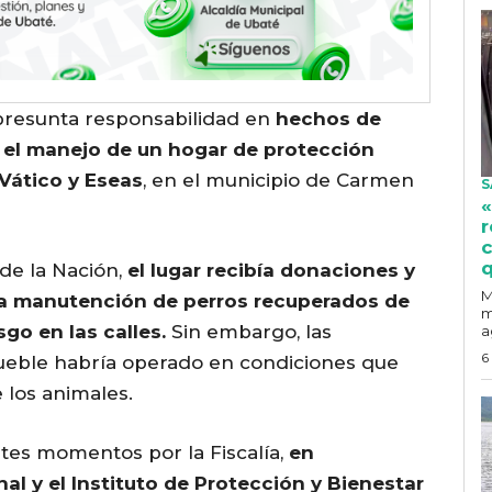
 presunta responsabilidad en
hechos de
 el manejo de un hogar de protección
Vático y Eseas
, en el municipio de Carmen
S
«
r
c
q
 de la Nación,
el lugar recibía donaciones y
M
la manutención de perros recuperados de
m
go en las calles.
Sin embargo, las
a
6
mueble habría operado en condiciones que
e los animales.
ntes momentos por la Fiscalía,
en
al y el Instituto de Protección y Bienestar