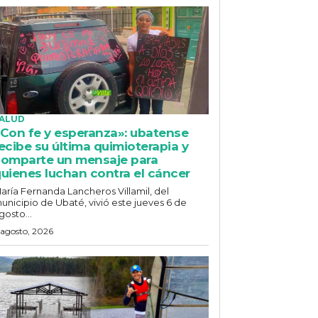
ALUD
Con fe y esperanza»: ubatense
ecibe su última quimioterapia y
omparte un mensaje para
uienes luchan contra el cáncer
aría Fernanda Lancheros Villamil, del
unicipio de Ubaté, vivió este jueves 6 de
gosto...
 agosto, 2026