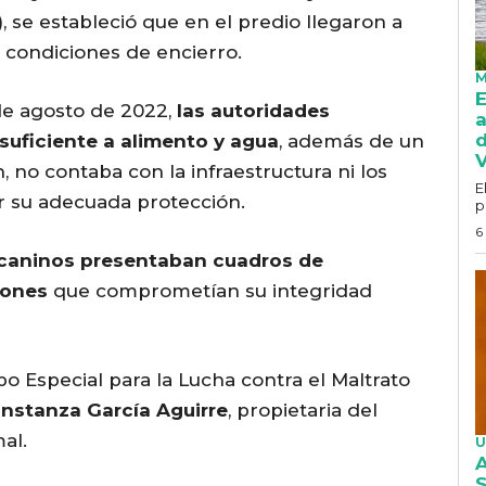
)
, se estableció que en el predio llegaron a
condiciones de encierro.
M
E
 de agosto de 2022,
las autoridades
a
d
suficiente a alimento y agua
, además de un
V
, no contaba con la infraestructura ni los
E
r su adecuada protección.
p
6
caninos presentaban cuadros de
siones
que comprometían su integridad
po Especial para la Lucha contra el Maltrato
nstanza García Aguirre
, propietaria del
al.
U
A
S