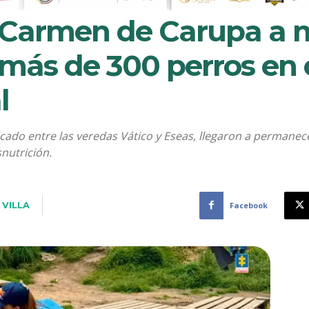
n Carmen de Carupa a 
más de 300 perros en 
l
bicado entre las veredas Vático y Eseas, llegaron a perman
nutrición.
 VILLA
Facebook