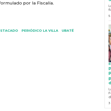
ormulado por la Fiscalía.
L
f
5
ESTACADO
PERIÓDICO LA VILLA
UBATÉ
E
P
P
p
d
L
F
d
3