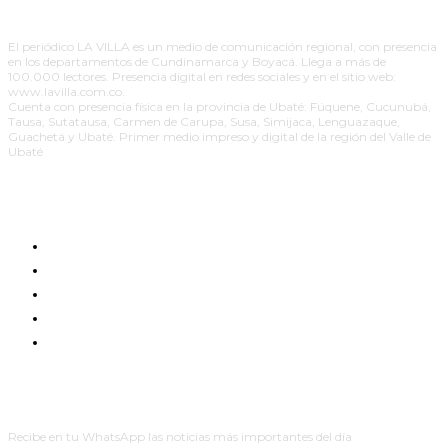
El periódico LA VILLA es un medio de comunicación regional, con presencia
en los departamentos de Cundinamarca y Boyacá. Llega a más de
100.000 lectores. Presencia digital en redes sociales y en el sitio web:
www.lavilla.com.co.
Cuenta con presencia física en la provincia de Ubaté: Fúquene, Cucunubá,
Tausa, Sutatausa, Carmen de Carupa, Susa, Simijaca, Lenguazaque,
Guachetá y Ubaté. Primer medio impreso y digital de la región del Valle de
Ubaté
EDICIÓN IMPRESA
RESPONSABILIDAD SOCIAL
PAUTE CON NOSOTROS
PUBLICIDAD POLÍTICA PAGADA
CONTACTO
BOLETINES
Recibe en tu WhatsApp las noticias más importantes del día