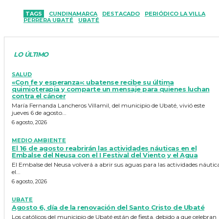
TAGS
CUNDINAMARCA
DESTACADO
PERIÓDICO LA VILLA
PERRERA UBATÉ
UBATÉ
LO ÚLTIMO
SALUD
«Con fe y esperanza»: ubatense recibe su última
quimioterapia y comparte un mensaje para quienes luchan
contra el cáncer
María Fernanda Lancheros Villamil, del municipio de Ubaté, vivió este
jueves 6 de agosto...
6 agosto, 2026
MEDIO AMBIENTE
El 16 de agosto reabrirán las actividades náuticas en el
Embalse del Neusa con el I Festival del Viento y el Agua
El Embalse del Neusa volverá a abrir sus aguas para las actividades náutic
el...
6 agosto, 2026
UBATE
Agosto 6, día de la renovación del Santo Cristo de Ubaté
Los católicos del municipio de Ubaté están de fiesta, debido a que celebran