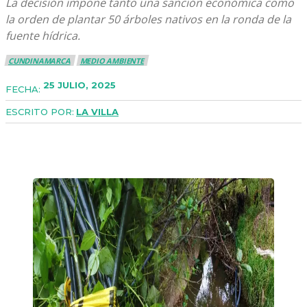
La decisión impone tanto una sanción económica como
la orden de plantar 50 árboles nativos en la ronda de la
fuente hídrica.
CUNDINAMARCA
MEDIO AMBIENTE
25 JULIO, 2025
FECHA:
ESCRITO POR:
LA VILLA
Facebook
X
WhatsApp
Copy URL