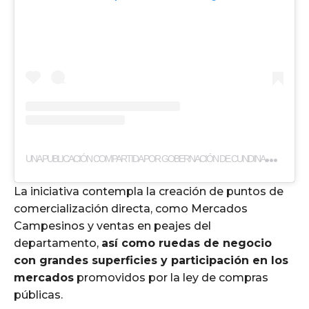
U
NA PUBLICACIÓN COMPARTIDA POR GOBERNACIÓN DE CUNDINAMARCA (@CUNDINAMARCAGOB)
La iniciativa contempla la creación de puntos de
comercialización directa, como Mercados
Campesinos y ventas en peajes del
departamento,
así como ruedas de negocio
con grandes superficies y participación en los
mercados
promovidos por la ley de compras
públicas.