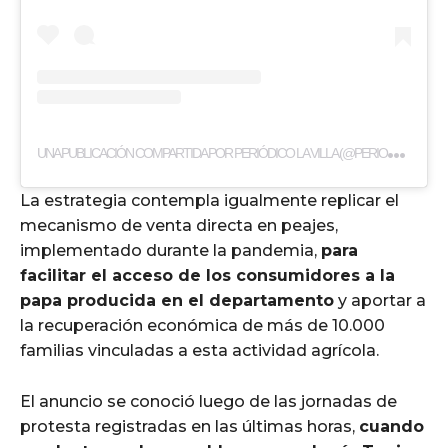
U
NA PUBLICACIÓN COMPARTIDA POR PERIÓDICO LA VILLA (@PERIODICOLAVILLA)
La estrategia contempla igualmente replicar el
mecanismo de venta directa en peajes,
implementado durante la pandemia,
para
facilitar el acceso de los consumidores a la
papa producida en el departamento
y aportar a
la recuperación económica de más de 10.000
familias vinculadas a esta actividad agrícola.
El anuncio se conoció luego de las jornadas de
protesta registradas en las últimas horas,
cuando