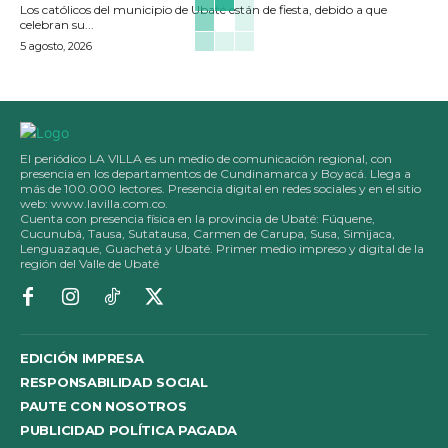
Los católicos del municipio de Ubaté están de fiesta, debido a que
celebran su...
5 agosto, 2026
El periódico LA VILLA es un medio de comunicación regional, con
presencia en los departamentos de Cundinamarca y Boyacá. Llega a
más de 100.000 lectores. Presencia digital en redes sociales y en el sitio
web: www.lavilla.com.co.
Cuenta con presencia física en la provincia de Ubaté: Fúquene,
Cucunubá, Tausa, Sutatausa, Carmen de Carupa, Susa, Simijaca,
Lenguazaque, Guachetá y Ubaté. Primer medio impreso y digital de la
región del Valle de Ubaté
EDICIÓN IMPRESA
RESPONSABILIDAD SOCIAL
PAUTE CON NOSOTROS
PUBLICIDAD POLÍTICA PAGADA