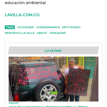
educación ambiental.
LAVILLA.COM.CO
TAGS
CUCUNUBÁ
CUNDINAMARCA
DESTACADO
PERIÓDICO LA VILLA
UBATÉ
ZIPAQUIRÁ
LO ÚLTIMO
SALUD
«Con fe y esperanza»: ubatense recibe su última