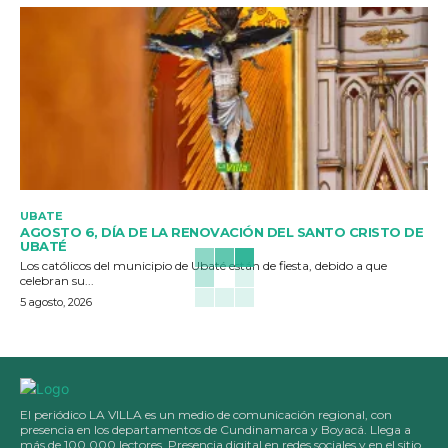
UBATE
AGOSTO 6, DÍA DE LA RENOVACIÓN DEL SANTO CRISTO DE
UBATÉ
Los católicos del municipio de Ubaté están de fiesta, debido a que
celebran su...
5 agosto, 2026
El periódico LA VILLA es un medio de comunicación regional, con
presencia en los departamentos de Cundinamarca y Boyacá. Llega a
más de 100.000 lectores. Presencia digital en redes sociales y en el sitio