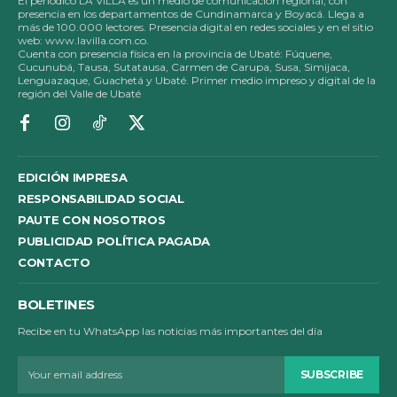
El periódico LA VILLA es un medio de comunicación regional, con
presencia en los departamentos de Cundinamarca y Boyacá. Llega a
más de 100.000 lectores. Presencia digital en redes sociales y en el sitio
web: www.lavilla.com.co.
Cuenta con presencia física en la provincia de Ubaté: Fúquene,
Cucunubá, Tausa, Sutatausa, Carmen de Carupa, Susa, Simijaca,
Lenguazaque, Guachetá y Ubaté. Primer medio impreso y digital de la
región del Valle de Ubaté
EDICIÓN IMPRESA
RESPONSABILIDAD SOCIAL
PAUTE CON NOSOTROS
PUBLICIDAD POLÍTICA PAGADA
CONTACTO
BOLETINES
Recibe en tu WhatsApp las noticias más importantes del día
SUBSCRIBE