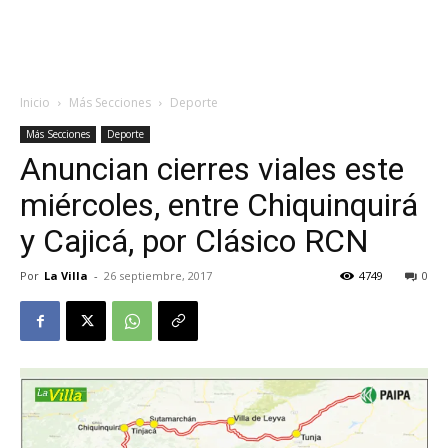
Inicio
Más Secciones
Deporte
Más Secciones
Deporte
Anuncian cierres viales este
miércoles, entre Chiquinquirá
y Cajicá, por Clásico RCN
Por
La Villa
-
26 septiembre, 2017
4749
0