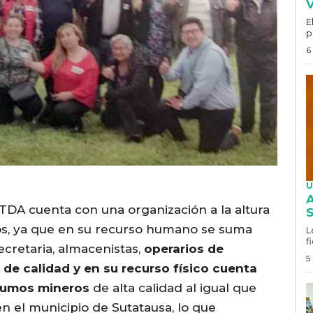
V
E
p
6
U
A
TDA cuenta con una organización a la altura
S
os, ya que en su recurso humano se suma
L
f
secretaria, almacenistas,
operarios de
5
 de calidad y en su recurso físico cuenta
sumos mineros
de alta calidad al igual que
 el municipio de Sutatausa, lo que