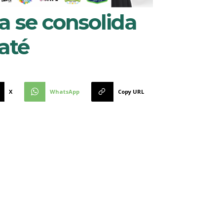
a se consolida
até
X
WhatsApp
Copy URL