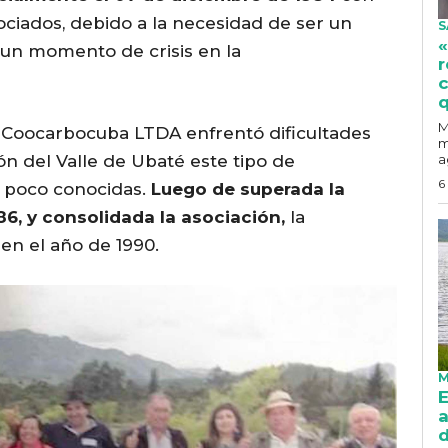
ociados, debido a la necesidad de ser un
S
«
 un momento de crisis en la
r
c
q
M
d, Coocarbocuba LTDA enfrentó dificultades
m
ión del Valle de Ubaté este tipo de
a
6
n poco conocidas.
Luego de superada la
986, y consolidada la asociación,
la
 en el año de 1990.
M
E
a
d