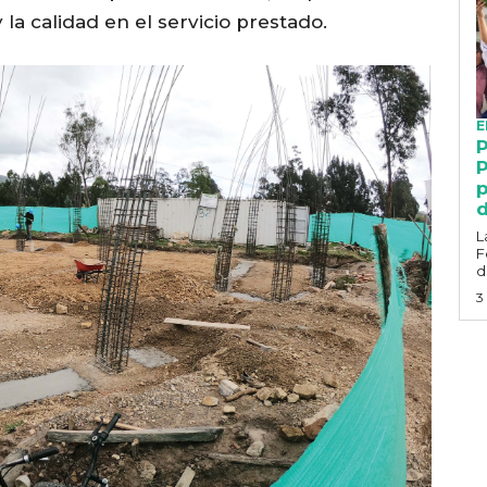
 la calidad en el servicio prestado.
E
P
P
p
d
L
F
d
3