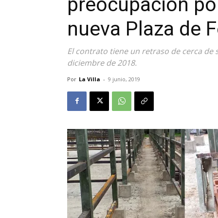
preocupación por 
nueva Plaza de F
El contrato tiene un retraso de cerca de 
diciembre de 2018.
Por
La Villa
-
9 junio, 2019