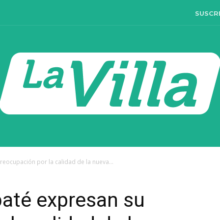
SUSCR
ocupación por la calidad de la nueva...
até expresan su