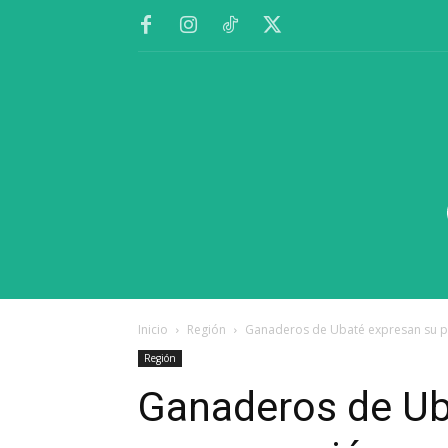
Inicio
Región
Ganaderos de Ubaté expresan su pre
Región
Ganaderos de Ub