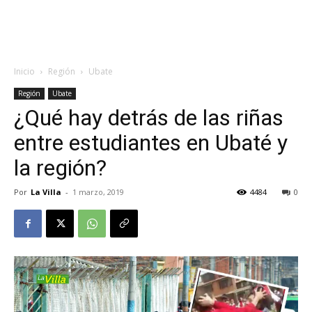
Inicio
Región
Ubate
Región
Ubate
¿Qué hay detrás de las riñas
entre estudiantes en Ubaté y
la región?
Por
La Villa
-
1 marzo, 2019
4484
0