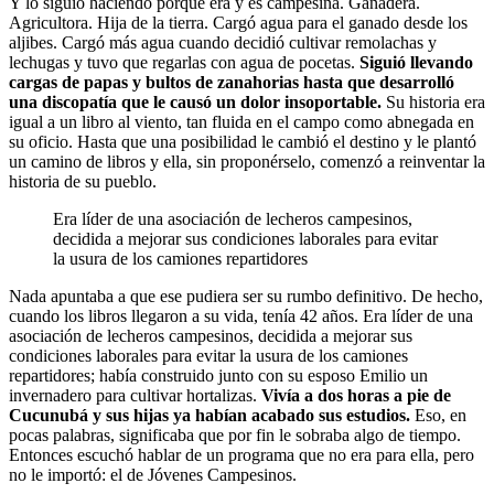
Y lo siguió haciendo porque era y es campesina. Ganadera.
Agricultora. Hija de la tierra. Cargó agua para el ganado desde los
aljibes. Cargó más agua cuando decidió cultivar remolachas y
lechugas y tuvo que regarlas con agua de pocetas.
Siguió llevando
cargas de papas y bultos de zanahorias hasta que desarrolló
una discopatía que le causó un dolor insoportable.
Su historia era
igual a un libro al viento, tan fluida en el campo como abnegada en
su oficio. Hasta que una posibilidad le cambió el destino y le plantó
un camino de libros y ella, sin proponérselo, comenzó a reinventar la
historia de su pueblo.
Era líder de una asociación de lecheros campesinos,
decidida a mejorar sus condiciones laborales para evitar
la usura de los camiones repartidores
Nada apuntaba a que ese pudiera ser su rumbo definitivo. De hecho,
cuando los libros llegaron a su vida, tenía 42 años. Era líder de una
asociación de lecheros campesinos, decidida a mejorar sus
condiciones laborales para evitar la usura de los camiones
repartidores; había construido junto con su esposo Emilio un
invernadero para cultivar hortalizas.
Vivía a dos horas a pie de
Cucunubá y sus hijas ya habían acabado sus estudios.
Eso, en
pocas palabras, significaba que por fin le sobraba algo de tiempo.
Entonces escuchó hablar de un programa que no era para ella, pero
no le importó: el de Jóvenes Campesinos.