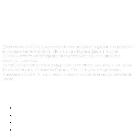
El periódico LA VILLA es un medio de comunicación regional, con presencia
en los departamentos de Cundinamarca y Boyacá. Llega a más de
100.000 lectores. Presencia digital en redes sociales y en el sitio web:
www.lavilla.com.co.
Cuenta con presencia física en la provincia de Ubaté: Fúquene, Cucunubá,
Tausa, Sutatausa, Carmen de Carupa, Susa, Simijaca, Lenguazaque,
Guachetá y Ubaté. Primer medio impreso y digital de la región del Valle de
Ubaté
EDICIÓN IMPRESA
RESPONSABILIDAD SOCIAL
PAUTE CON NOSOTROS
PUBLICIDAD POLÍTICA PAGADA