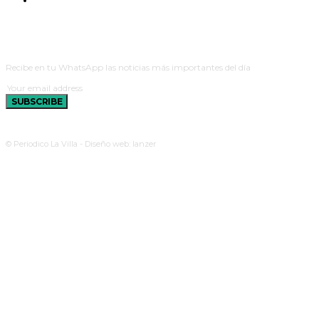
CONTACTO
BOLETINES
Recibe en tu WhatsApp las noticias más importantes del día
SUBSCRIBE
© Periodico La Villa - Diseño web: lanzer