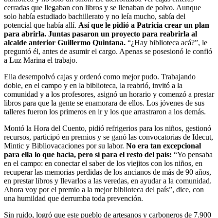
cerradas que llegaban con libros y se llenaban de polvo. Aunque
solo había estudiado bachillerato y no leía mucho, sabía del
potencial que había allí.
Así que le pidió a Patricia crear un plan
para abrirla. Juntas pasaron un proyecto para reabrirla al
alcalde anterior Guillermo Quintana.
“¿Hay biblioteca acá?”, le
preguntó él, antes de asumir el cargo. Apenas se posesionó le confió
a Luz Marina el trabajo.
Ella desempolvó cajas y ordenó como mejor pudo. Trabajando
doble, en el campo y en la biblioteca, la reabrió, invitó a la
comunidad y a los profesores, asignó un horario y comenzó a prestar
libros para que la gente se enamorara de ellos. Los jóvenes de sus
talleres fueron los primeros en ir y los que arrastraron a los demás.
Montó la Hora del Cuento, pidió refrigerios para los niños, gestionó
recursos, participó en premios y se ganó las convocatorias de Idecut,
Mintic y Bibliovacaciones por su labor.
No era tan excepcional
para ella lo que hacía, pero sí para el resto del país:
“Yo pensaba
en el campo: en conectar el saber de los viejitos con los niños, en
recuperar las memorias perdidas de los ancianos de más de 90 años,
en prestar libros y llevarlos a las veredas, en ayudar a la comunidad.
Ahora voy por el premio a la mejor biblioteca del país”, dice, con
una humildad que derrumba toda prevención.
Sin ruido, logró que este pueblo de artesanos y carboneros de 7.900