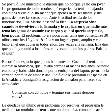
Se postuló. De inmediato le dijeron que no porque ya no era joven.
Le preguntaron de todos modos qué experiencia tenía trabajando
con niños y ella dijo sin mentir que apenas la de ser madre y sus
ganas de hacer las cosas bien. Ante la actitud reacia de los
funcionarios, Luz Marina desechó la idea. L
a sorpresa vino
cuando le devolvieron la llamada y le explicaron que nadie más
tenía las ganas de asumir ese cargo y que si quería aceptarlo,
bien podía.
El problema no era poca cosa: tenía que conseguirse 30
niños entre los 13 y los 18 años y un lugar seguro, amplio y con
baño en el que cupieran todos ellos, tres veces a la semana. Ella dijo
que podía y reunió a los niños, conversando con los padres. Faltaba
el lugar.
Recordó un espacio que pocos habitantes de Cucunubá tenían en
cuenta: la biblioteca, que llevaba cerrada al menos tres años. Aunque
era bella y había sido donada por la embajada del Japón, permanecía
cerrada por falta de amor y uso. Pidió que le prestaran el espacio en
la Alcaldía y consiguió la asignación de un salón para hacer sus
actividades.
Comenzó con 25 niños y terminó seis meses después
con 45.
Le quedaba un último gran problema por resolver: el programa le
pedía dictar módulos de temas que no dominaba, como educación