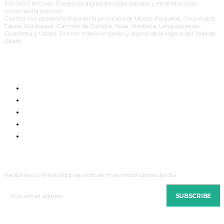
100.000 lectores. Presencia digital en redes sociales y en el sitio web:
www.lavilla.com.co.
Cuenta con presencia física en la provincia de Ubaté: Fúquene, Cucunubá,
Tausa, Sutatausa, Carmen de Carupa, Susa, Simijaca, Lenguazaque,
Guachetá y Ubaté. Primer medio impreso y digital de la región del Valle de
Ubaté
EDICIÓN IMPRESA
RESPONSABILIDAD SOCIAL
PAUTE CON NOSOTROS
PUBLICIDAD POLÍTICA PAGADA
CONTACTO
BOLETINES
Recibe en tu WhatsApp las noticias más importantes del día
SUBSCRIBE