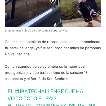
El video tiene más de 26.000 compartidos. La Villa.
Con más de un millón de reproducciones, el denominado
#UbatéChallenge, ya fue replicado por miles de personas
a nivel nacional.
Con un atuendo típico colombiano, la mujer que
protagoniza el video baila a ritmo de la canción “El
campesino y el ñero”, de Son Benítez.
EL
#UBATÉCHALLENGE
QUE HA
VISTO TODO EL PAÍS:
HTTPS://T.CO/34MKHXKO3N
DE UNA