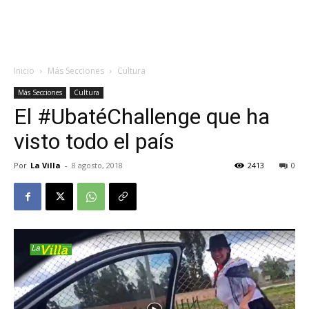
Inicio
Más Secciones
Cultura
Más Secciones
Cultura
El #UbatéChallenge que ha
visto todo el país
Por
La Villa
-
8 agosto, 2018
2413
0