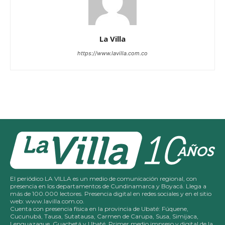
La Villa
https://www.lavilla.com.co
El periódico LA VILLA es un medio de comunicación regional, con
presencia en los departamentos de Cundinamarca y Boyacá. Llega a
más de 100.000 lectores. Presencia digital en redes sociales y en el sitio
web: www.lavilla.com.co.
Cuenta con presencia física en la provincia de Ubaté: Fúquene,
Cucunubá, Tausa, Sutatausa, Carmen de Carupa, Susa, Simijaca,
Lenguazaque, Guachetá y Ubaté. Primer medio impreso y digital de la