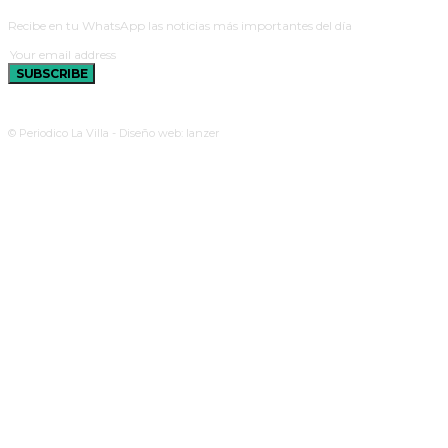
Recibe en tu WhatsApp las noticias más importantes del día
SUBSCRIBE
© Periodico La Villa - Diseño web: lanzer