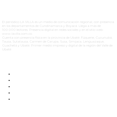
El periódico LA VILLA es un medio de comunicación regional, con presencia
en los departamentos de Cundinamarca y Boyacá. Llega a más de
100.000 lectores. Presencia digital en redes sociales y en el sitio web:
www.lavilla.com.co.
Cuenta con presencia física en la provincia de Ubaté: Fúquene, Cucunubá,
Tausa, Sutatausa, Carmen de Carupa, Susa, Simijaca, Lenguazaque,
Guachetá y Ubaté. Primer medio impreso y digital de la región del Valle de
Ubaté
EDICIÓN IMPRESA
RESPONSABILIDAD SOCIAL
PAUTE CON NOSOTROS
PUBLICIDAD POLÍTICA PAGADA
CONTACTO
BOLETINES