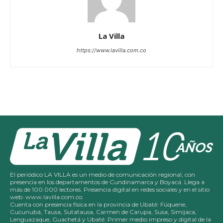
La Villa
https://www.lavilla.com.co
El periódico LA VILLA es un medio de comunicación regional, con
presencia en los departamentos de Cundinamarca y Boyacá. Llega a
más de 100.000 lectores. Presencia digital en redes sociales y en el sitio
web: www.lavilla.com.co.
Cuenta con presencia física en la provincia de Ubaté: Fúquene,
Cucunubá, Tausa, Sutatausa, Carmen de Carupa, Susa, Simijaca,
Lenguazaque, Guachetá y Ubaté. Primer medio impreso y digital de la