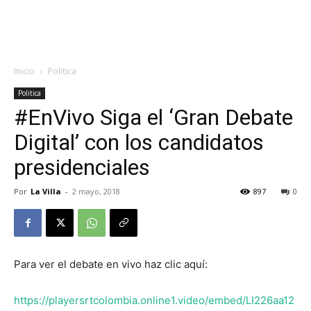
Inicio
Politica
Politica
#EnVivo Siga el ‘Gran Debate
Digital’ con los candidatos
presidenciales
Por
La Villa
-
2 mayo, 2018
897
0
Para ver el debate en vivo haz clic aquí:
https://playersrtcolombia.online1.video/embed/LI226aa12