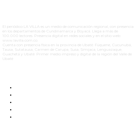
El periódico LA VILLA es un medio de comunicación regional, con presencia
en los departamentos de Cundinamarca y Boyacá. Llega a más de
100.000 lectores. Presencia digital en redes sociales y en el sitio web:
www.lavilla.com.co.
Cuenta con presencia física en la provincia de Ubaté: Fúquene, Cucunubá,
Tausa, Sutatausa, Carmen de Carupa, Susa, Simijaca, Lenguazaque,
Guachetá y Ubaté. Primer medio impreso y digital de la región del Valle de
Ubaté
EDICIÓN IMPRESA
RESPONSABILIDAD SOCIAL
PAUTE CON NOSOTROS
PUBLICIDAD POLÍTICA PAGADA
CONTACTO
BOLETINES