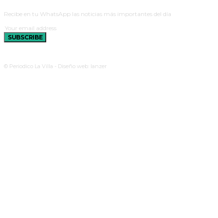
Recibe en tu WhatsApp las noticias más importantes del día
SUBSCRIBE
© Periodico La Villa - Diseño web: lanzer