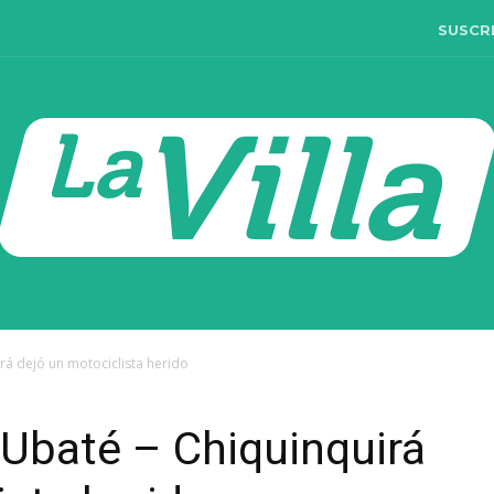
SUSCR
rá dejó un motociclista herido
 Ubaté – Chiquinquirá