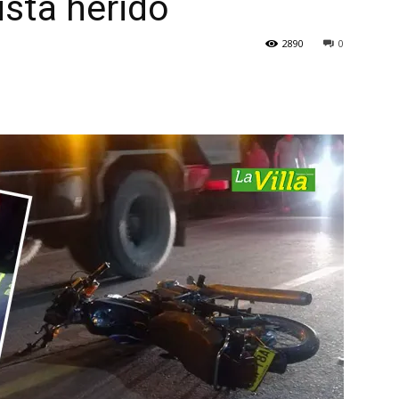
ista herido
2890
0