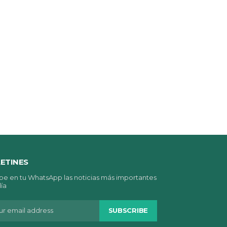
ETINES
be en tu WhatsApp las noticias más importantes
día
SUBSCRIBE