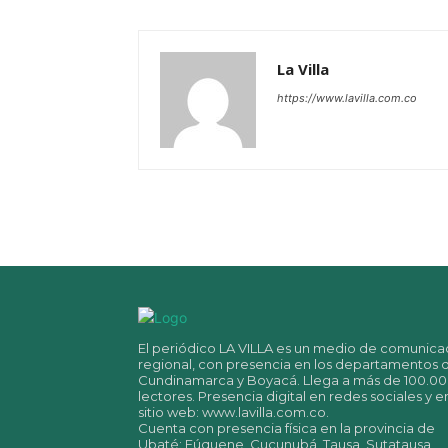
La Villa
https://www.lavilla.com.co
El periódico LA VILLA es un medio de comunica
regional, con presencia en los departamentos 
Cundinamarca y Boyacá. Llega a más de 100.0
lectores. Presencia digital en redes sociales y e
sitio web: www.lavilla.com.co.
Cuenta con presencia física en la provincia de
Ubaté: Fúquene, Cucunubá, Tausa, Sutatausa,