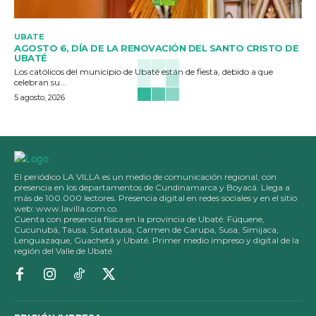
UBATE
AGOSTO 6, DÍA DE LA RENOVACIÓN DEL SANTO CRISTO DE
UBATÉ
Los católicos del municipio de Ubaté están de fiesta, debido a que
celebran su...
5 agosto, 2026
El periódico LA VILLA es un medio de comunicación regional, con
presencia en los departamentos de Cundinamarca y Boyacá. Llega a
más de 100.000 lectores. Presencia digital en redes sociales y en el sitio
web: www.lavilla.com.co.
Cuenta con presencia física en la provincia de Ubaté: Fúquene,
Cucunubá, Tausa, Sutatausa, Carmen de Carupa, Susa, Simijaca,
Lenguazaque, Guachetá y Ubaté. Primer medio impreso y digital de la
región del Valle de Ubaté