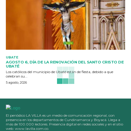
UBATE
AGOSTO 6, DÍA DE LA RENOVACIÓN DEL SANTO CRISTO DE
UBATÉ
Los católicos del municipio de Ubaté están de fiesta, debido a que
celebran su...
5 agosto, 2026
El periódico LA VILLA es un medio de comunicación regional, con
presencia en los departamentos de Cundinamarca y Boyacá. Llega a
más de 100.000 lectores. Presencia digital en redes sociales y en el sitio
web: www.lavilla.com.co.