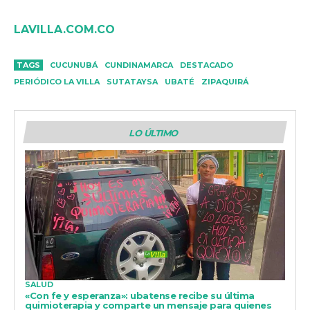
LAVILLA.COM.CO
TAGS
CUCUNUBÁ
CUNDINAMARCA
DESTACADO
PERIÓDICO LA VILLA
SUTATAYSA
UBATÉ
ZIPAQUIRÁ
LO ÚLTIMO
SALUD
«Con fe y esperanza»: ubatense recibe su última
quimioterapia y comparte un mensaje para quienes