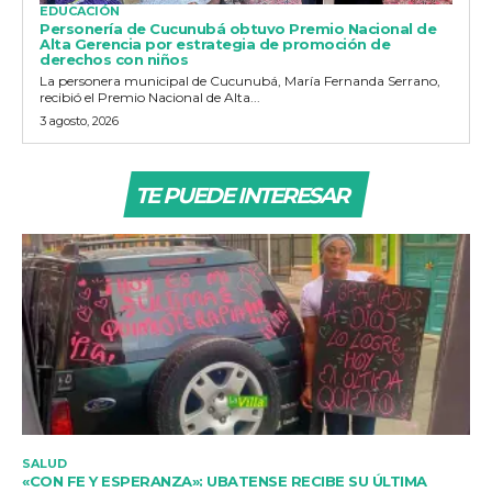
EDUCACIÓN
Personería de Cucunubá obtuvo Premio Nacional de
Alta Gerencia por estrategia de promoción de
derechos con niños
La personera municipal de Cucunubá, María Fernanda Serrano,
recibió el Premio Nacional de Alta...
3 agosto, 2026
TE PUEDE INTERESAR
SALUD
«CON FE Y ESPERANZA»: UBATENSE RECIBE SU ÚLTIMA