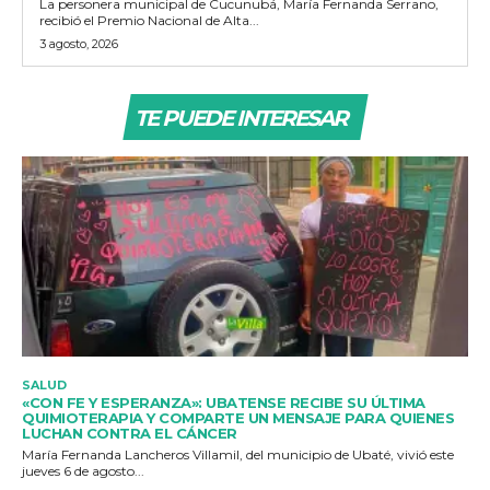
La personera municipal de Cucunubá, María Fernanda Serrano,
recibió el Premio Nacional de Alta...
3 agosto, 2026
TE PUEDE INTERESAR
SALUD
«CON FE Y ESPERANZA»: UBATENSE RECIBE SU ÚLTIMA
QUIMIOTERAPIA Y COMPARTE UN MENSAJE PARA QUIENES
LUCHAN CONTRA EL CÁNCER
María Fernanda Lancheros Villamil, del municipio de Ubaté, vivió este
jueves 6 de agosto...