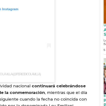
n Instagram
U
A
S
L
f
5
 LA VILLA (@PERIODICOLAVILLA)
tividad nacional
continuará celebrándose
l de la conmemoración
, mientras que el día
E
 siguiente cuando la fecha no coincida con
P
P
cido por la denominada Ley Emiliani.