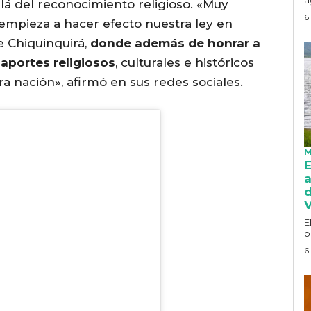
lá del reconocimiento religioso. «Muy
6
mpieza a hacer efecto nuestra ley en
e Chiquinquirá,
donde además de honrar a
 aportes religiosos
, culturales e históricos
a nación», afirmó en sus redes sociales.
M
E
a
d
V
E
p
6