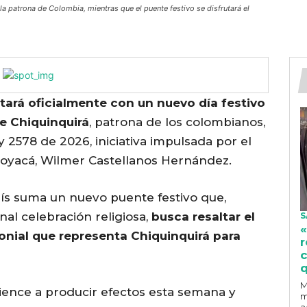
a la patrona de Colombia, mientras que el puente festivo se disfrutará el
ará oficialmente con un nuevo día festivo
de Chiquinquirá
, patrona de los colombianos,
y 2578 de 2026, iniciativa impulsada por el
oyacá, Wilmer Castellanos Hernández.
país suma un nuevo puente festivo que,
al celebración religiosa,
busca resaltar el
S
«
monial que representa Chiquinquirá para
r
c
q
M
ience a producir efectos esta semana y
m
a