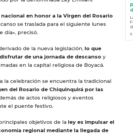
p
d
a nacional en honor a la Virgen del Rosario
L
F
scanso se traslada para el siguiente lunes
d
 día», precisó.
3
derivado de la nueva legislación,
lo que
 disfrutar de una jornada de descanso
y
amadas en la capital religiosa de Boyacá.
 la celebración se encuentra la tradicional
gen del Rosario de Chiquinquirá por las
además de actos religiosos y eventos
te el puente festivo.
rincipales objetivos de la
ley es impulsar el
 economía regional mediante la llegada de