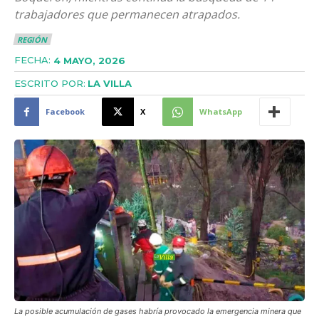
trabajadores que permanecen atrapados.
REGIÓN
FECHA:
4 MAYO, 2026
ESCRITO POR:
LA VILLA
Facebook
X
WhatsApp
La posible acumulación de gases habría provocado la emergencia minera que