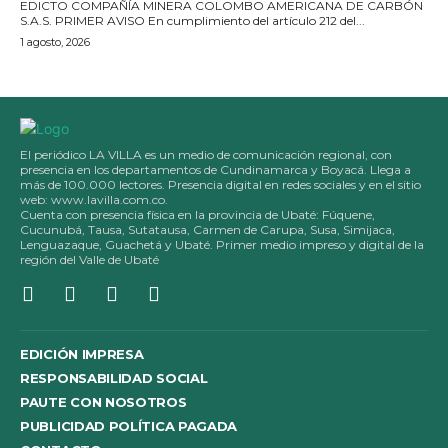
EDICTO COMPAÑÍA MINERA COLOMBO AMERICANA DE CARBÓN
S.A.S. PRIMER AVISO En cumplimiento del artículo 212 del...
1 agosto, 2026
El periódico LA VILLA es un medio de comunicación regional, con
presencia en los departamentos de Cundinamarca y Boyacá. Llega a
más de 100.000 lectores. Presencia digital en redes sociales y en el sitio
web: www.lavilla.com.co.
Cuenta con presencia física en la provincia de Ubaté: Fúquene,
Cucunubá, Tausa, Sutatausa, Carmen de Carupa, Susa, Simijaca,
Lenguazaque, Guachetá y Ubaté. Primer medio impreso y digital de la
región del Valle de Ubaté
EDICIÓN IMPRESA
RESPONSABILIDAD SOCIAL
PAUTE CON NOSOTROS
PUBLICIDAD POLÍTICA PAGADA