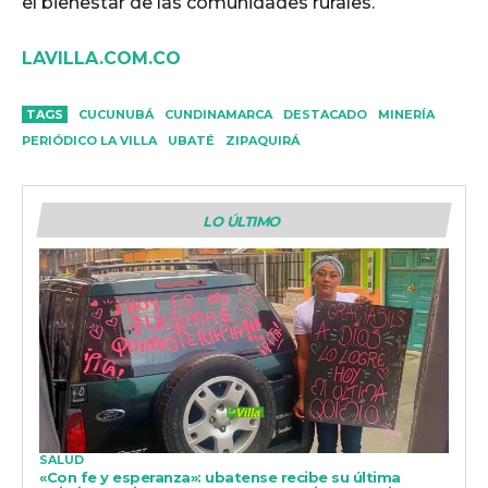
el bienestar de las comunidades rurales.
LAVILLA.COM.CO
TAGS
CUCUNUBÁ
CUNDINAMARCA
DESTACADO
MINERÍA
PERIÓDICO LA VILLA
UBATÉ
ZIPAQUIRÁ
LO ÚLTIMO
SALUD
«Con fe y esperanza»: ubatense recibe su última