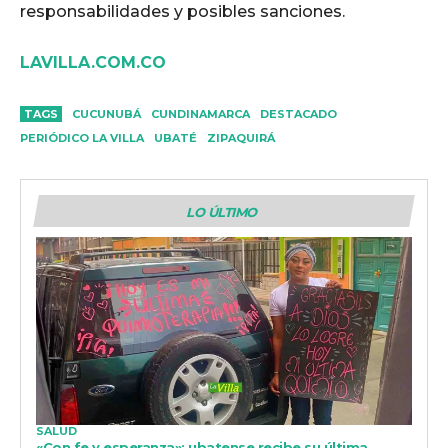
responsabilidades y posibles sanciones.
LAVILLA.COM.CO
TAGS
CUCUNUBÁ
CUNDINAMARCA
DESTACADO
PERIÓDICO LA VILLA
UBATÉ
ZIPAQUIRÁ
LO ÚLTIMO
SALUD
«Con fe y esperanza»: ubatense recibe su última