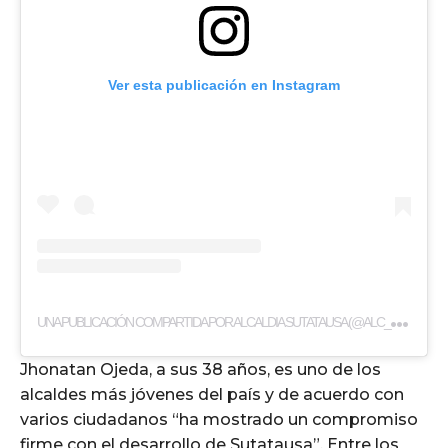
Ver esta publicación en Instagram
U
NA PUBLICACIÓN COMPARTIDA POR ALCALDIA SUTATAUSA (@ALC_SUTATAUSA)
Jhonatan Ojeda, a sus 38 años, es uno de los
alcaldes más jóvenes del país y de acuerdo con
varios ciudadanos “ha mostrado un compromiso
firme con el desarrollo de Sutatausa”. Entre los