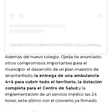
U
NA PUBLICACIÓN COMPARTIDA POR PERIÓDICO LA VILLA (@PERIODICOLAVILLA)
Además del nuevo colegio, Ojeda ha anunciado
otros compromisos importantes para el
municipio: el desarrollo de un plan maestro de
alcantarillado,
la entrega de una ambulancia
4×4 para cubrir todo el territorio, la dotación
completa para el Centro de Salud
y la
implementación de un servicio médico las 24
horas, este último con el convenio ya firmado.