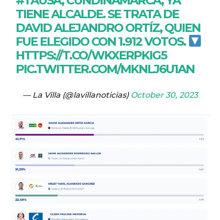
#TAUSA
, CUNDINAMARCA, YA
TIENE ALCALDE. SE TRATA DE
DAVID ALEJANDRO ORTÍZ, QUIEN
FUE ELEGIDO CON 1.912 VOTOS.
HTTPS://T.CO/WKXERPKIG5
PIC.TWITTER.COM/MKNLJ6U1AN
— La Villa (@lavillanoticias)
October 30, 2023