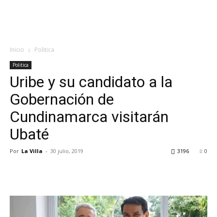
Inicio
Politica
Politica
Uribe y su candidato a la
Gobernación de
Cundinamarca visitarán
Ubaté
Por
La Villa
-
30 julio, 2019
3196
0