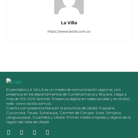
La Villa
https://www.lavilla.com.co
El periódico LA VILLA es un medio de comunicación regional, con
presencia en los departamentos de Cundinamarca y Boyacá. Llega a
más de 100.000 lectores. Presencia digital en redes sociales y en el sitio
web: www.lavilla.com.co.
Cuenta con presencia física en la provincia de Ubaté: Fúquene,
Cucunubá, Tausa, Sutatausa, Carmen de Carupa, Susa, Simijaca,
Lenguazaque, Guachetá y Ubaté. Primer medio impreso y digital de la
región del Valle de Ubaté