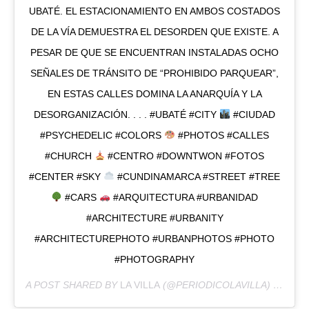
UBATÉ. EL ESTACIONAMIENTO EN AMBOS COSTADOS
DE LA VÍA DEMUESTRA EL DESORDEN QUE EXISTE. A
PESAR DE QUE SE ENCUENTRAN INSTALADAS OCHO
SEÑALES DE TRÁNSITO DE “PROHIBIDO PARQUEAR”,
EN ESTAS CALLES DOMINA LA ANARQUÍA Y LA
DESORGANIZACIÓN. . . . #UBATÉ #CITY
#CIUDAD
#PSYCHEDELIC #COLORS
#PHOTOS #CALLES
#CHURCH
#CENTRO #DOWNTWON #FOTOS
#CENTER #SKY
#CUNDINAMARCA #STREET #TREE
#CARS
#ARQUITECTURA #URBANIDAD
#ARCHITECTURE #URBANITY
#ARCHITECTUREPHOTO #URBANPHOTOS #PHOTO
#PHOTOGRAPHY
A POST SHARED BY
LA VILLA
(@PERIODICOLAVILLA) ON
MAY