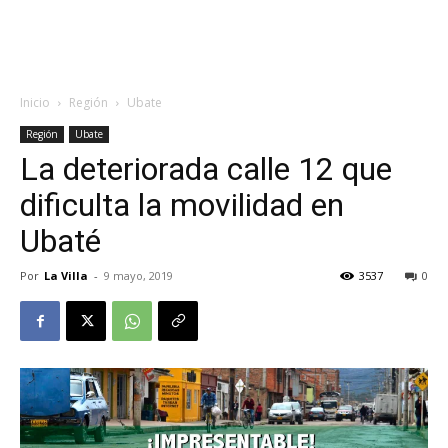
Inicio
Región
Ubate
Región
Ubate
La deteriorada calle 12 que
dificulta la movilidad en
Ubaté
Por
La Villa
-
9 mayo, 2019
3537
0