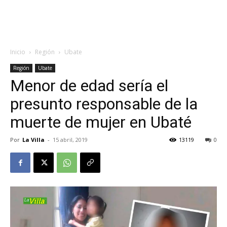
Inicio
Región
Ubate
Región
Ubate
Menor de edad sería el
presunto responsable de la
muerte de mujer en Ubaté
Por
La Villa
-
15 abril, 2019
13119
0