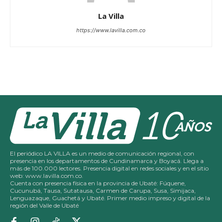
La Villa
https://www.lavilla.com.co
El periódico LA VILLA es un medio de comunicación regional, con
presencia en los departamentos de Cundinamarca y Boyacá. Llega a
más de 100.000 lectores. Presencia digital en redes sociales y en el sitio
web: www.lavilla.com.co.
Cuenta con presencia física en la provincia de Ubaté: Fúquene,
Cucunubá, Tausa, Sutatausa, Carmen de Carupa, Susa, Simijaca,
Lenguazaque, Guachetá y Ubaté. Primer medio impreso y digital de la
región del Valle de Ubaté