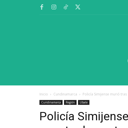
Inicio
Cundinamarca
Policía Simijense murió tra
Cundinamarca
Región
Ubate
Policía Simijens