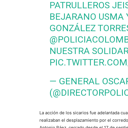
PATRULLEROS JE
BEJARANO USMA 
GONZÁLEZ TORRE
@POLICIACOLOMB
NUESTRA SOLIDARI
PIC.TWITTER.COM
— GENERAL OSCA
(@DIRECTORPOLIC
La acción de los sicarios fue adelantada c
realizaban el desplazamiento por el corredo
Antonio Páez, cerrado desde el 17 de sept