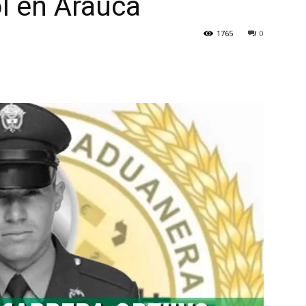
l en Arauca
1765
0