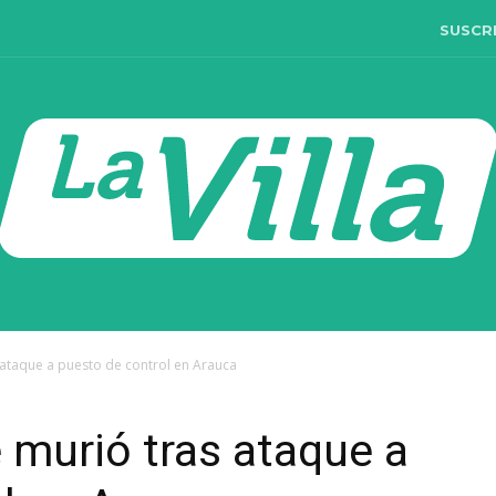
SUSCR
s ataque a puesto de control en Arauca
e murió tras ataque a