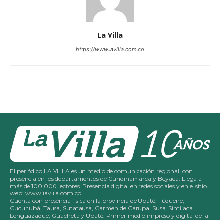
La Villa
https://www.lavilla.com.co
El periódico LA VILLA es un medio de comunicación regional, con
presencia en los departamentos de Cundinamarca y Boyacá. Llega a
más de 100.000 lectores. Presencia digital en redes sociales y en el sitio
web: www.lavilla.com.co.
Cuenta con presencia física en la provincia de Ubaté: Fúquene,
Cucunubá, Tausa, Sutatausa, Carmen de Carupa, Susa, Simijaca,
Lenguazaque, Guachetá y Ubaté. Primer medio impreso y digital de la