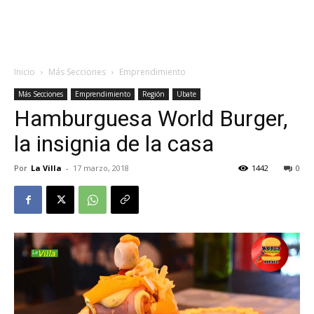
Inicio
Más Secciones
Emprendimiento
Más Secciones
Emprendimiento
Región
Ubate
Hamburguesa World Burger,
la insignia de la casa
Por
La Villa
-
17 marzo, 2018
1442
0