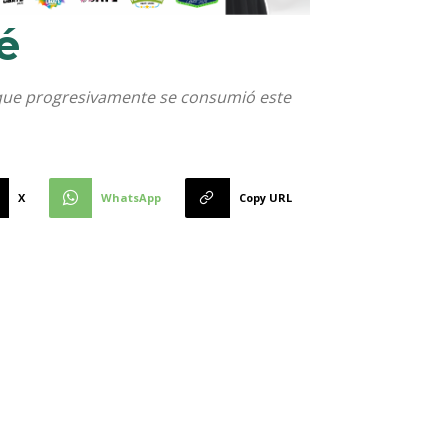
é
o, que progresivamente se consumió este
X
WhatsApp
Copy URL