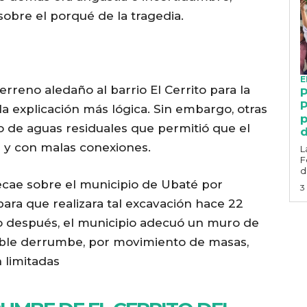
bre el porqué de la tragedia.
E
rreno aledaño al barrio El Cerrito para la
P
P
 explicación más lógica. Sin embargo, otras
p
 de aguas residuales que permitió que el
d
as y con malas conexiones.
L
F
d
ecae sobre el municipio de Ubaté por
3
ara que realizara tal excavación hace 22
po después, el municipio adecuó un muro de
ible derrumbe, por movimiento de masas,
 limitadas