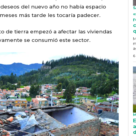
 deseos del nuevo año no había espacio
S
«
 meses más tarde les tocaría padecer.
r
c
q
o de tierra empezó a afectar las viviendas
M
sivamente se consumió este sector.
m
a
6
M
E
a
d