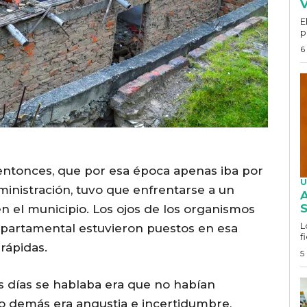
V
E
p
6
 entonces, que por esa época apenas iba por
U
inistración, tuvo que enfrentarse a un
A
S
 el municipio. Los ojos de los organismos
L
epartamental estuvieron puestos en esa
f
rápidas.
5
s días se hablaba era que no habían
o demás era angustia e incertidumbre,