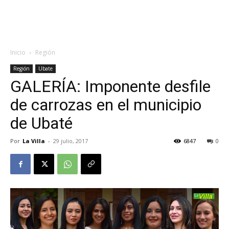
Inicio
Región
Región
Ubate
GALERÍA: Imponente desfile
de carrozas en el municipio
de Ubaté
Por
La Villa
-
29 julio, 2017
6847
0