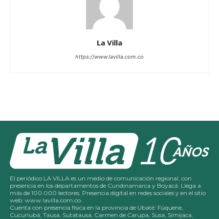
La Villa
https://www.lavilla.com.co
El periódico LA VILLA es un medio de comunicación regional, con
presencia en los departamentos de Cundinamarca y Boyacá. Llega a
más de 100.000 lectores. Presencia digital en redes sociales y en el sitio
web: www.lavilla.com.co.
Cuenta con presencia física en la provincia de Ubaté: Fúquene,
Cucunubá, Tausa, Sutatausa, Carmen de Carupa, Susa, Simijaca,