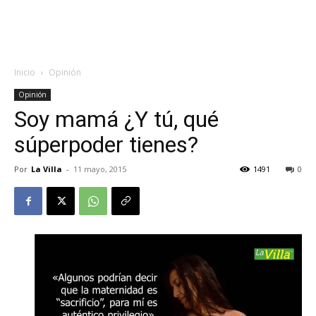
Inicio
Opinión
Opinión
Soy mamá ¿Y tú, qué
súperpoder tienes?
Por
La Villa
-
11 mayo, 2015
1491
0